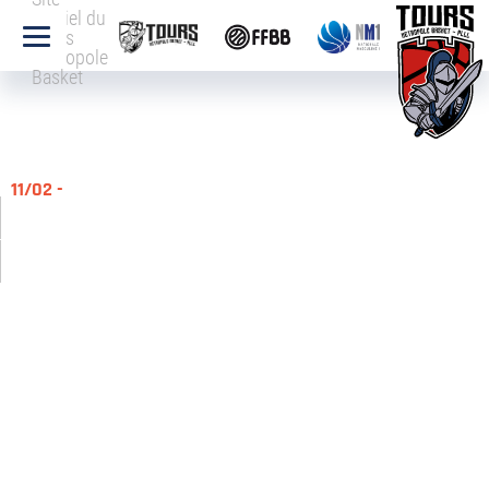
officiel du
Tours
Métropole
Basket
11/02 -