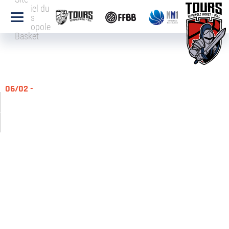
officiel du
Tours
Métropole
Basket
06/02 -