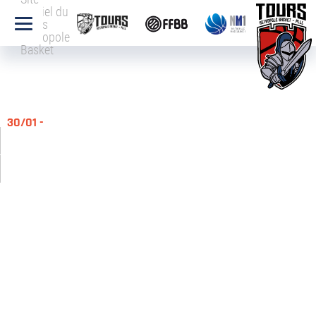
officiel du
Tours
Métropole
Basket
30/01 -