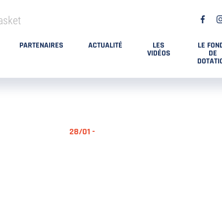
asket
PARTENAIRES
ACTUALITÉ
LES
LE FON
VIDÉOS
DE
DOTATI
28/01 -
RÉSUMÉ MA
DES PLAYO