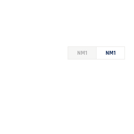
HOUSE
NM1
NM1
 LE
E DU
 JEU
FOIRE
2026