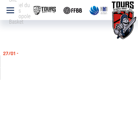
officiel du
Tours
Métropole
Basket
27/01 -