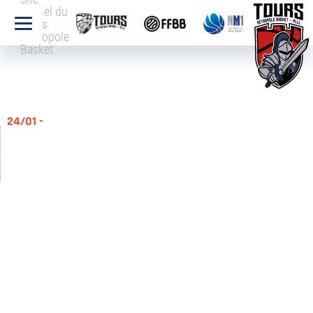
officiel du
Tours
Métropole
Basket
24/01 -