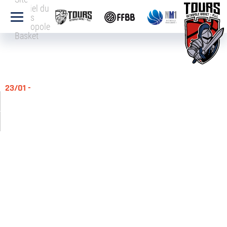
officiel du
Tours
Métropole
Basket
23/01 -