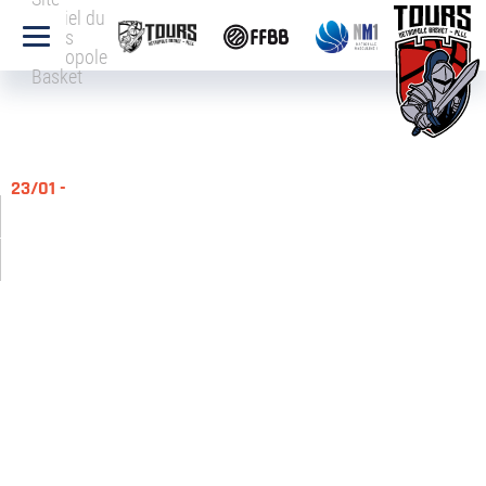
officiel du
Tours
Métropole
Basket
23/01 -