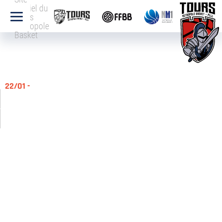
officiel du
Tours
Métropole
Basket
22/01 -