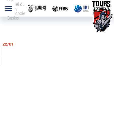
officiel du
Tours
Métropole
Basket
22/01 -