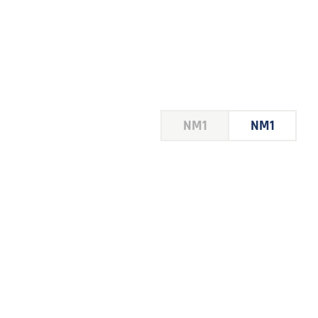
HOUSE
NM1
NM1
 LE
E DU
 JEU
FOIRE
2026