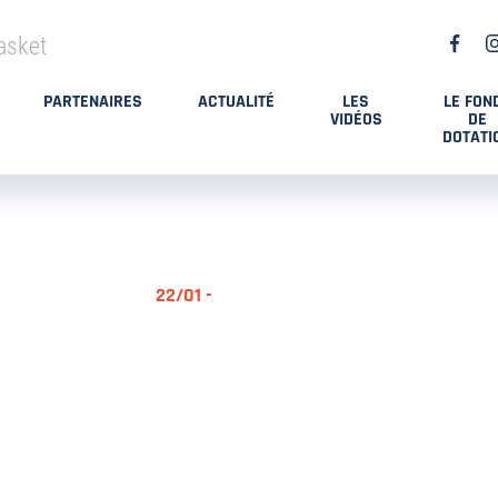
asket
PARTENAIRES
ACTUALITÉ
LES
LE FON
VIDÉOS
DE
DOTATI
22/01 -
RÉSUMÉ MA
DES PLAYO