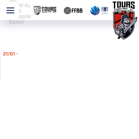
officiel du
Tours
Métropole
Basket
21/01 -