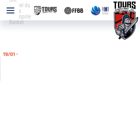
officiel du
Tours
Métropole
Basket
19/01 -