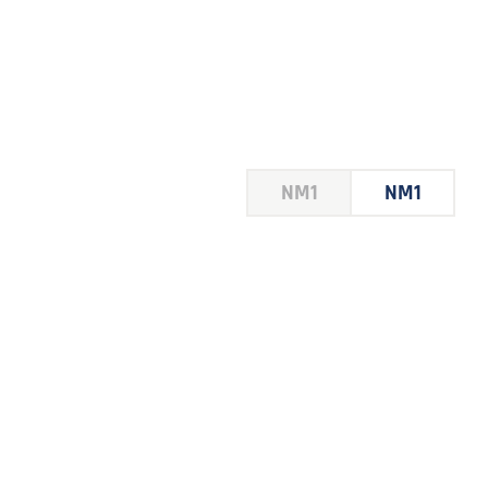
HOUSE
NM1
NM1
 LE
E DU
 JEU
FOIRE
2026