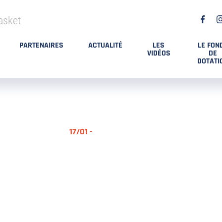
asket
PARTENAIRES
ACTUALITÉ
LES
LE FON
VIDÉOS
DE
DOTATI
17/01 -
RÉSUMÉ MA
DES PLAYO