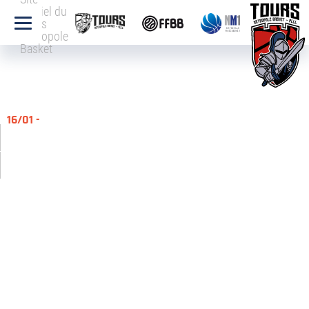
officiel du
Tours
Métropole
Basket
16/01 -