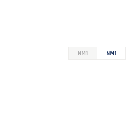
HOUSE
NM1
NM1
 LE
E DU
 JEU
FOIRE
2026