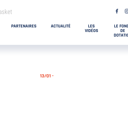
asket
PARTENAIRES
ACTUALITÉ
LES
LE FON
VIDÉOS
DE
DOTATI
13/01 -
RÉSUMÉ MA
DES PLAYO