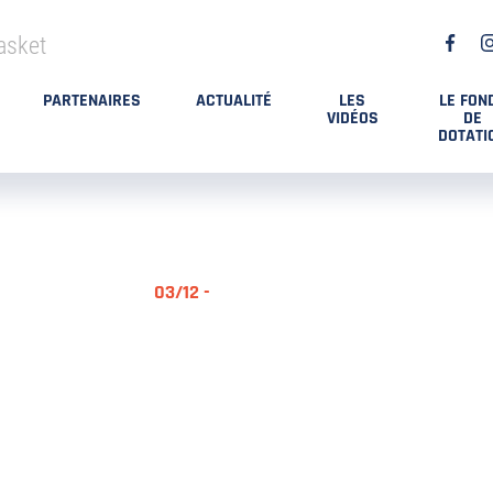
asket
PARTENAIRES
ACTUALITÉ
LES
LE FON
VIDÉOS
DE
DOTATI
03/12 -
RÉSUMÉ MA
DES PLAYO