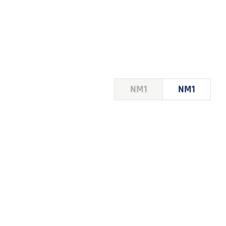
HOUSE
NM1
NM1
 LE
E DU
 JEU
FOIRE
2026