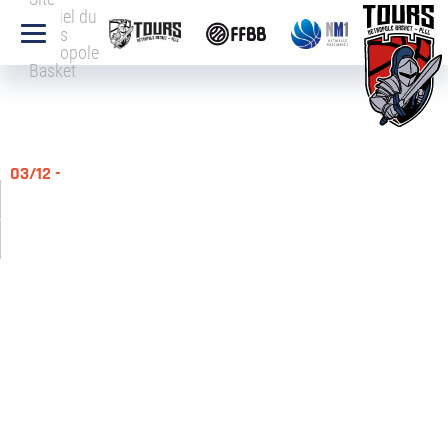
officiel du
Tours
Métropole
Basket
03/12 -