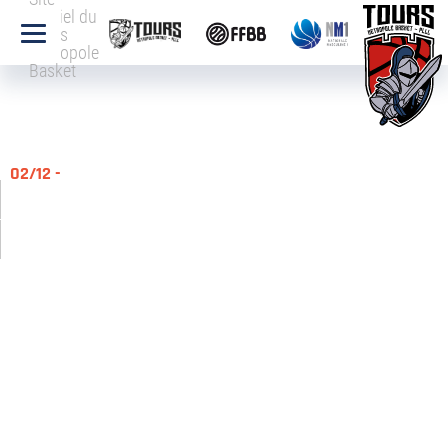
officiel du
Tours
Métropole
Basket
02/12 -