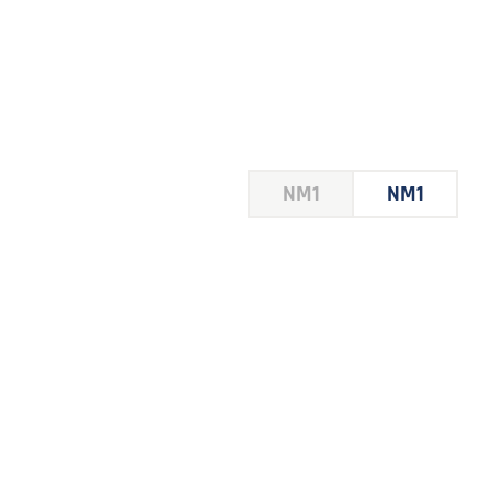
HOUSE
NM1
NM1
 LE
E DU
 JEU
FOIRE
2026