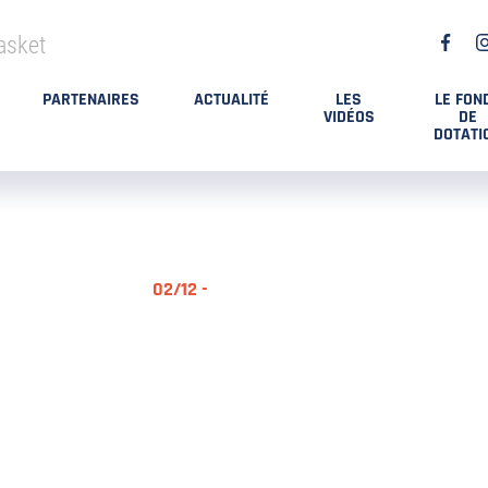
asket
PARTENAIRES
ACTUALITÉ
LES
LE FON
VIDÉOS
DE
DOTATI
02/12 -
RÉSUMÉ MA
DES PLAYO