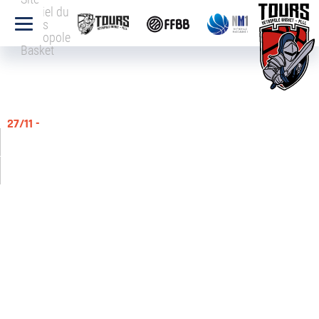
officiel du
Tours
Métropole
Basket
27/11 -