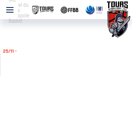
officiel du
Tours
Métropole
Basket
25/11 -