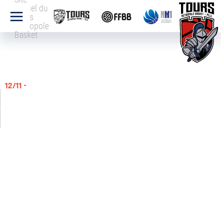
officiel du
Tours
Métropole
Basket
12/11 -