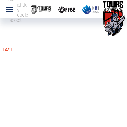
officiel du
Tours
Métropole
Basket
12/11 -