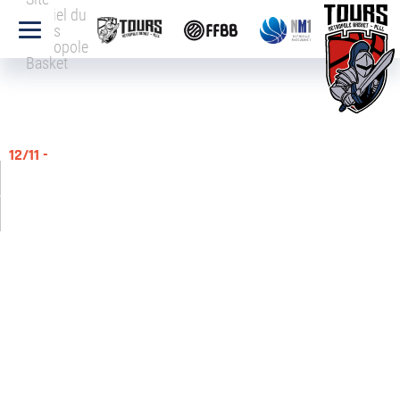
officiel du
Tours
Métropole
Basket
12/11 -