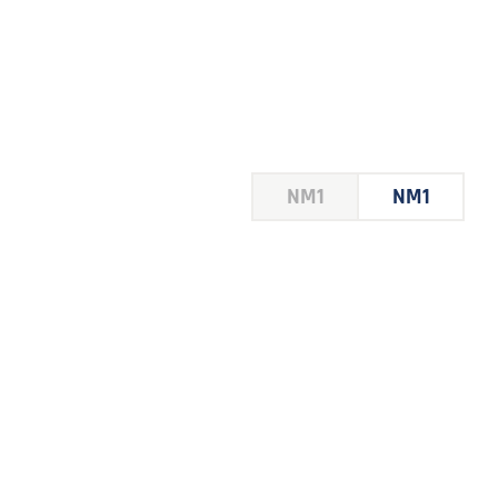
HOUSE
NM1
NM1
 LE
E DU
 JEU
FOIRE
2026