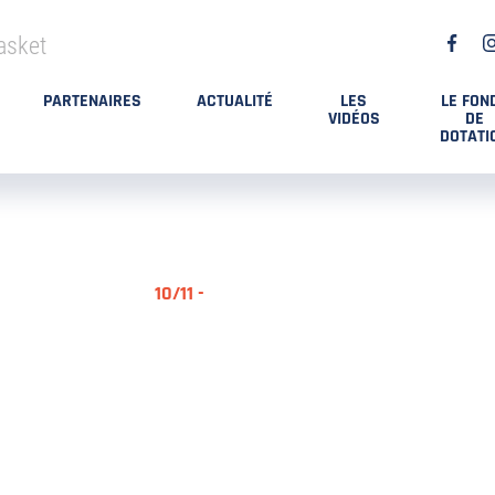
asket
PARTENAIRES
ACTUALITÉ
LES
LE FON
VIDÉOS
DE
DOTATI
10/11 -
RÉSUMÉ MA
DES PLAYO