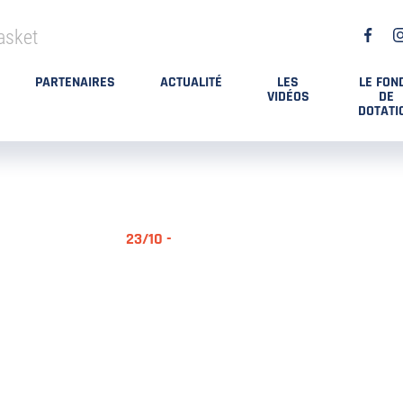
asket
PARTENAIRES
ACTUALITÉ
LES
LE FON
VIDÉOS
DE
DOTATI
23/10 -
RÉSUMÉ MA
DES PLAYO