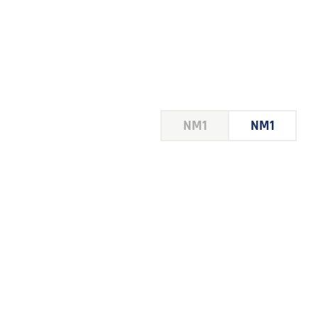
HOUSE
NM1
NM1
 LE
E DU
 JEU
FOIRE
2026