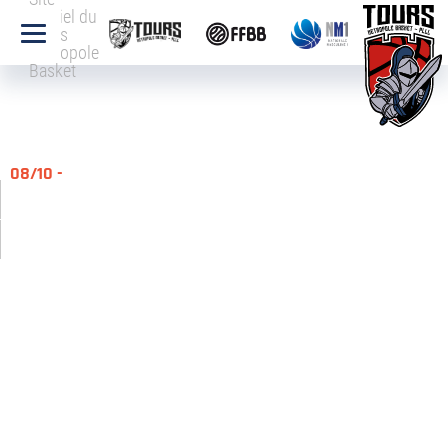
officiel du
Tours
Métropole
Basket
08/10 -