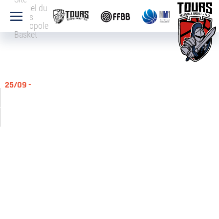
officiel du
Tours
Métropole
Basket
25/09 -