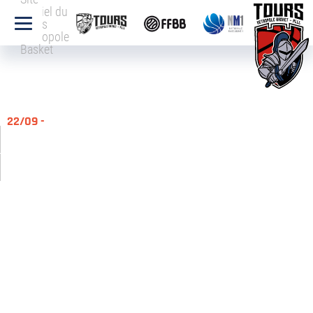
officiel du
Tours
Métropole
Basket
22/09 -