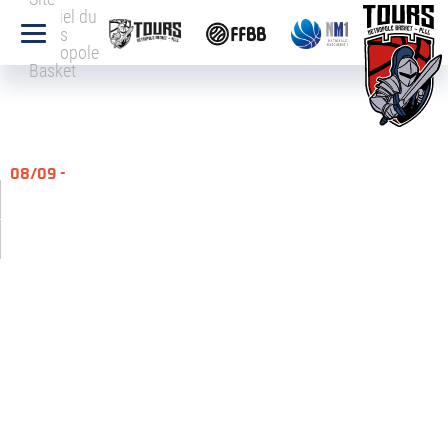
officiel du
Tours
Métropole
Basket
08/09 -