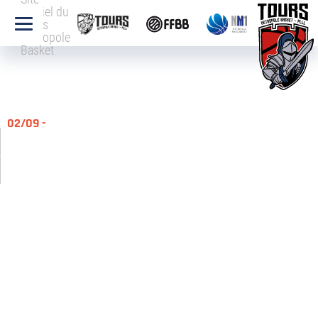
officiel du
Tours
Métropole
Basket
02/09 -