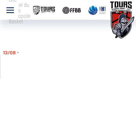
officiel du
Tours
Métropole
Basket
13/08 -