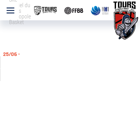
officiel du
Tours
Métropole
Basket
25/06 -