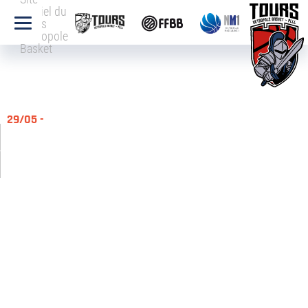
officiel du
Tours
Métropole
Basket
29/05 -