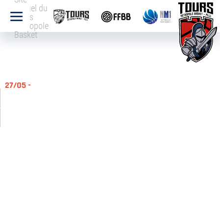
officiel du
Tours
Métropole
Basket
27/05 -