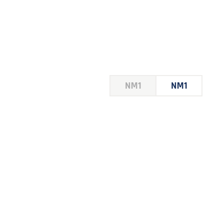
HOUSE
NM1
NM1
 LE
E DU
 JEU
FOIRE
2026