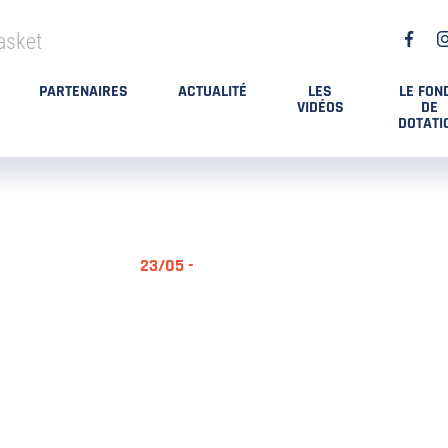
asket
PARTENAIRES
ACTUALITÉ
LES
LE FON
VIDÉOS
DE
DOTATI
23/05 -
RÉSUMÉ MA
DES PLAYO