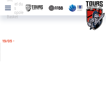
officiel du
Tours
Métropole
Basket
19/05 -