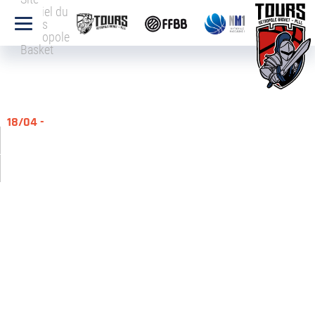
officiel du
Tours
Métropole
Basket
18/04 -