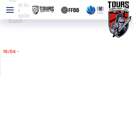
officiel du
Tours
Métropole
Basket
18/04 -