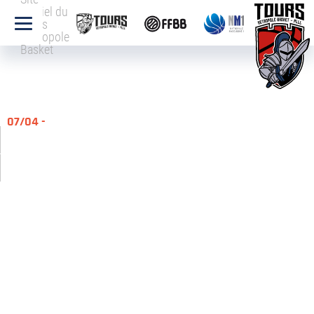
officiel du
Tours
Métropole
Basket
07/04 -