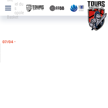
officiel du
Tours
Métropole
Basket
07/04 -