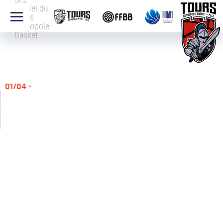
officiel du
Tours
Métropole
Basket
01/04 -