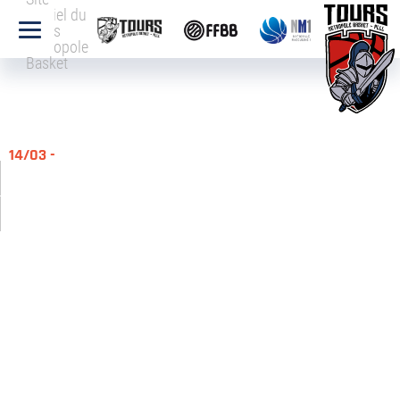
officiel du
Tours
Métropole
Basket
14/03 -