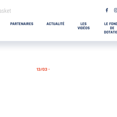
asket
PARTENAIRES
ACTUALITÉ
LES
LE FON
VIDÉOS
DE
DOTATI
13/03 -
RÉSUMÉ MA
DES PLAYO