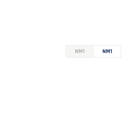
HOUSE
NM1
NM1
 LE
E DU
 JEU
FOIRE
2026