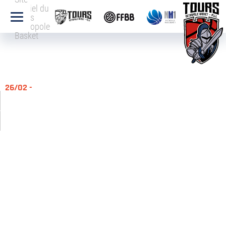
officiel du
Tours
Métropole
Basket
26/02 -