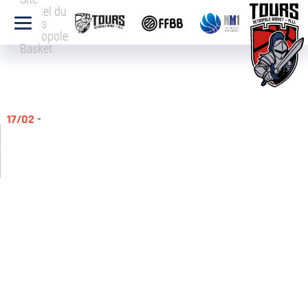
officiel du
Tours
Métropole
Basket
17/02 -