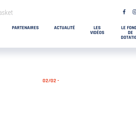
asket
PARTENAIRES
ACTUALITÉ
LES
LE FON
VIDÉOS
DE
DOTATI
02/02 -
RÉSUMÉ MA
DES PLAYO