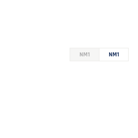
HOUSE
NM1
NM1
 LE
E DU
 JEU
FOIRE
2026