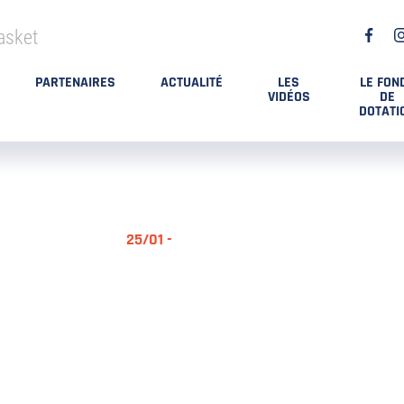
asket
PARTENAIRES
ACTUALITÉ
LES
LE FON
VIDÉOS
DE
DOTATI
25/01 -
RÉSUMÉ MA
DES PLAYO