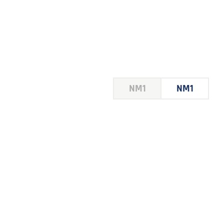
HOUSE
NM1
NM1
 LE
E DU
 JEU
FOIRE
2026