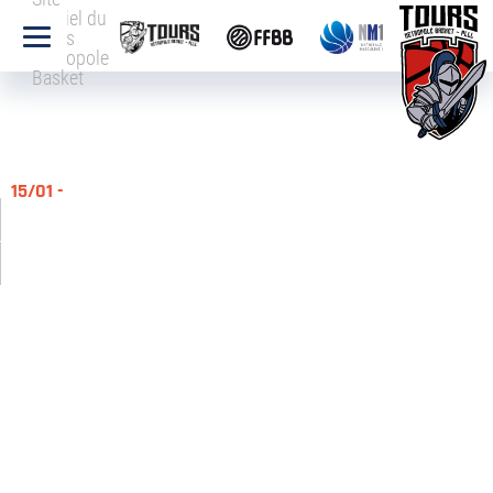
officiel du
Tours
Métropole
Basket
15/01 -